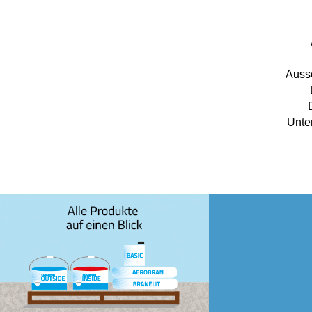
Auss
Unte