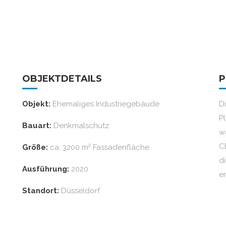
OBJEKTDETAILS
P
Objekt:
Ehemaliges Industriegebäude
D
P
Bauart:
Denkmalschutz
w
C
Größe:
ca. 3200 m² Fassadenfläche
d
Ausführung:
2020
e
Standort:
Düsseldorf