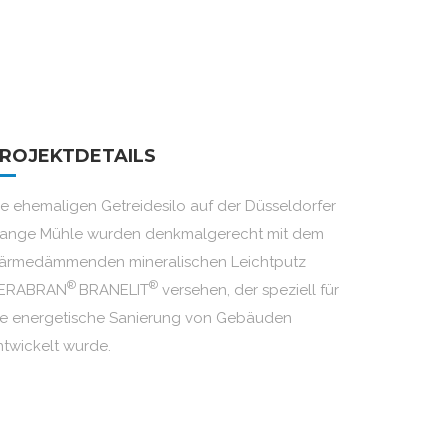
ROJEKTDETAILS
ie ehemaligen Getreidesilo auf der Düsseldorfer
lange Mühle wurden denkmalgerecht mit dem
ärmedämmenden mineralischen Leichtputz
®
®
ERABRAN
BRANELIT
versehen, der speziell für
ie energetische Sanierung von Gebäuden
ntwickelt wurde.