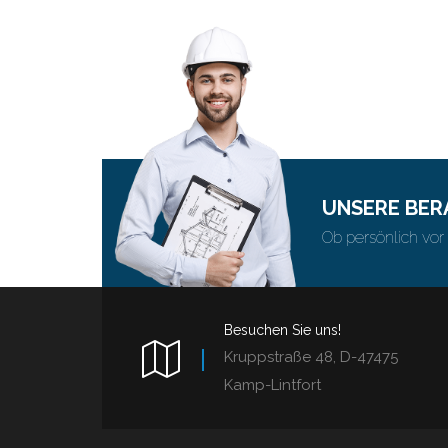
UNSERE BER
Ob persönlich vor 
Besuchen Sie uns!
Kruppstraße 48, D-47475
Kamp-Lintfort