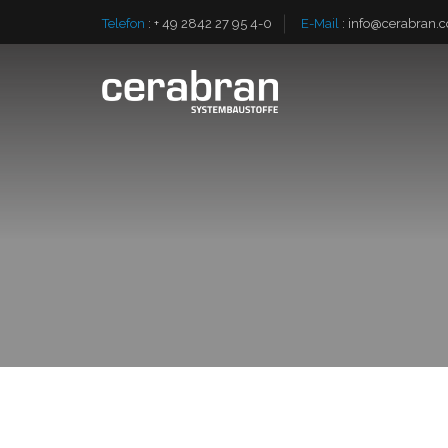
Telefon
:
+ 49 2842 27 95 4-0
E-Mail
:
info@cerabran.