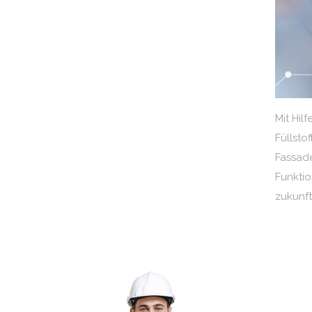
Mit Hilf
Füllsto
Fassa
Funkti
zukunft