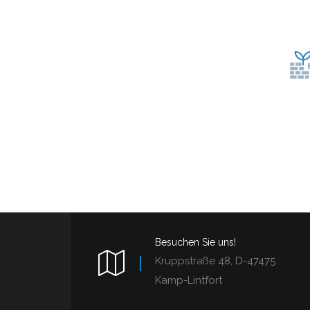
Besuchen Sie uns!
Kruppstraße 48, D-47475
Kamp-Lintfort