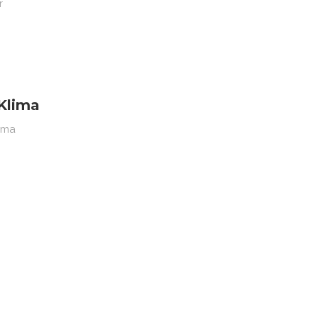
r
 Klima
lima