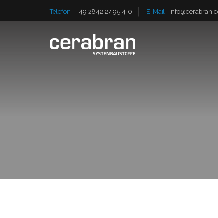
Telefon
:
+ 49 2842 27 95 4-0
E-Mail
:
info@cerabran.