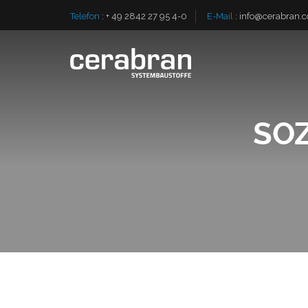
Telefon
:
+ 49 2842 27 95 4-0
E-Mail
:
info@cerabran.
SO