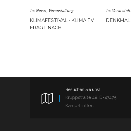
In:
News
,
Veranstaltung
In:
Veranstal
KLIMAFESTIVAL - KLIMA TV
DENKMAL 
FRAGT NACH!
Besuchen Sie uns!
Kruppstraße 48, D-47475
Kamp-Lintfort