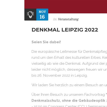
NOV
16
In:
Veranstaltung
DENKMAL LEIPZIG 2022
Seien Sie dabei!
Die europäische Leitmesse für Denkmalpflege
rund um den Erhalt des kulturellen Erbes. 
vielseitig ab wie die Denkmal. Aufgrund de
leider nicht möglich, deswegen freuen wir 
bis 26. November 2022 in Leipzig.
Wir laden Sie herzlich zu einem Besuch an
Über Ihren Besuch zu unserem Fachvortrag
Denkmalschutz, ohne die Gebäudeoptik 
- 15:00 im Congress Center (CCL) Seminarrau