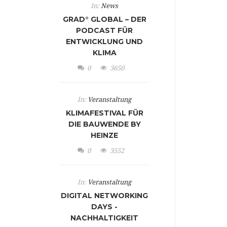
In:
News
GRAD° GLOBAL – DER
PODCAST FÜR
ENTWICKLUNG UND
KLIMA
0
3650
In:
Veranstaltung
KLIMAFESTIVAL FÜR
DIE BAUWENDE BY
HEINZE
0
3552
In:
Veranstaltung
DIGITAL NETWORKING
DAYS -
NACHHALTIGKEIT