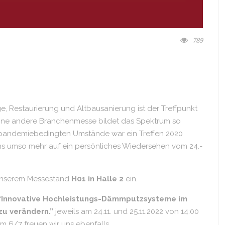
789
, Restaurierung und Altbausanierung ist der Treffpunkt
Keine andere Branchenmesse bildet das Spektrum so
r pandemiebedingten Umstände war ein Treffen 2020
uns umso mehr auf ein persönliches Wiedersehen vom 24.-
 unserem Messestand
H01 in Halle 2
ein.
“Innovative Hochleistungs-Dämmputzsysteme im
zu verändern.”
jeweils am 24.11. und 25.11.2022 von 14:00
m 6/7 freuen wir uns ebenfalls.