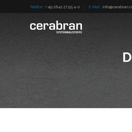
Telefon
:
+ 49 2842 27 95 4-0
E-Mail
:
info@cerabran.
D