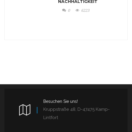
NACHHALTIGKEIT
0
6223
Besuchen Sie uns!
Kruppstraße 48, D-47475 Kamp-
Lintfort