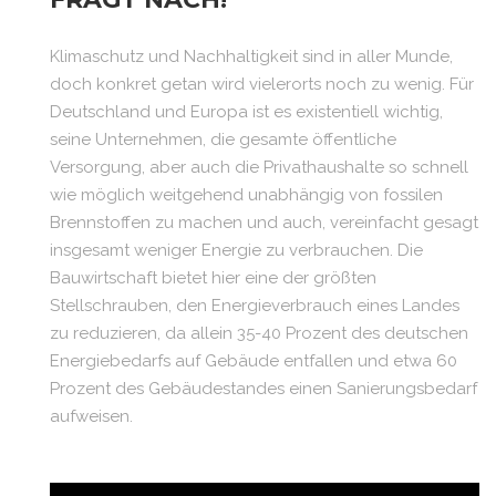
Klimaschutz und Nachhaltigkeit sind in aller Munde,
doch konkret getan wird vielerorts noch zu wenig. Für
Deutschland und Europa ist es existentiell wichtig,
seine Unternehmen, die gesamte öffentliche
Versorgung, aber auch die Privathaushalte so schnell
wie möglich weitgehend unabhängig von fossilen
Brennstoffen zu machen und auch, vereinfacht gesagt
insgesamt weniger Energie zu verbrauchen. Die
Bauwirtschaft bietet hier eine der größten
Stellschrauben, den Energieverbrauch eines Landes
zu reduzieren, da allein 35-40 Prozent des deutschen
Energiebedarfs auf Gebäude entfallen und etwa 60
Prozent des Gebäudestandes einen Sanierungsbedarf
aufweisen.