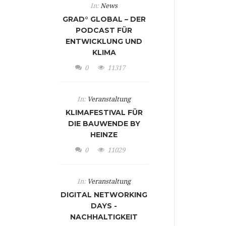
In:
News
GRAD° GLOBAL – DER
PODCAST FÜR
ENTWICKLUNG UND
KLIMA
0
11317
In:
Veranstaltung
KLIMAFESTIVAL FÜR
DIE BAUWENDE BY
HEINZE
0
11029
In:
Veranstaltung
DIGITAL NETWORKING
DAYS -
NACHHALTIGKEIT