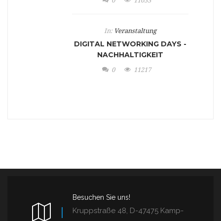
0
11033
In:
Veranstaltung
DIGITAL NETWORKING DAYS -
NACHHALTIGKEIT
0
11217
Besuchen Sie uns!
Kruppstraße 48, D-47475 Kamp-