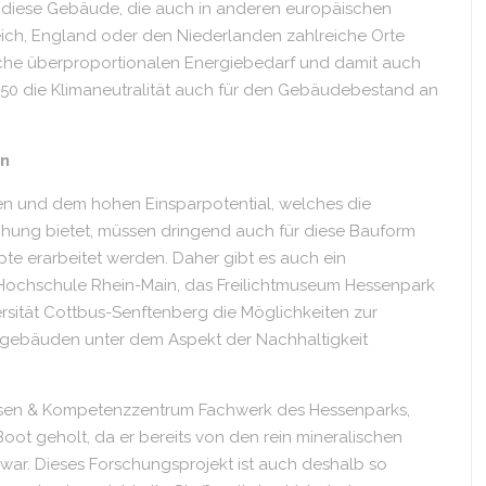
 diese Gebäude, die auch in anderen europäischen
eich, England oder den Niederlanden zahlreiche Orte
läche überproportionalen Energiebedarf und damit auch
050 die Klimaneutralität auch für den Gebäudebestand an
en
en und dem hohen Einsparpotential, welches die
hung bietet, müssen dringend auch für diese Bauform
pte erarbeitet werden. Daher gibt es auch ein
 Hochschule Rhein-Main, das Freilichtmuseum Hessenpark
sität Cottbus-Senftenberg die Möglichkeiten zur
rkgebäuden unter dem Aspekt der Nachhaltigkeit
uwesen & Kompetenzzentrum Fachwerk des Hessenparks,
ot geholt, da er bereits von den rein mineralischen
r. Dieses Forschungsprojekt ist auch deshalb so