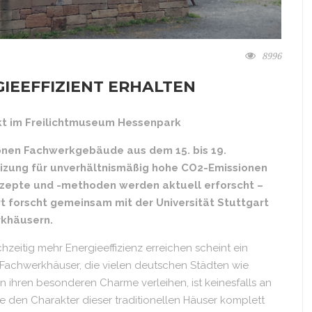
8996
EEFFIZIENT ERHALTEN
t im Freilichtmuseum Hessenpark
lionen Fachwerkgebäude aus dem 15. bis 19.
eizung für unverhältnismäßig hohe CO2-Emissionen
nzepte und -methoden werden aktuell erforscht –
forscht gemeinsam mit der Universität Stuttgart
rkhäusern.
chzeitig mehr Energieeffizienz erreichen scheint ein
 Fachwerkhäuser, die vielen deutschen Städten wie
en ihren besonderen Charme verleihen, ist keinesfalls an
 den Charakter dieser traditionellen Häuser komplett