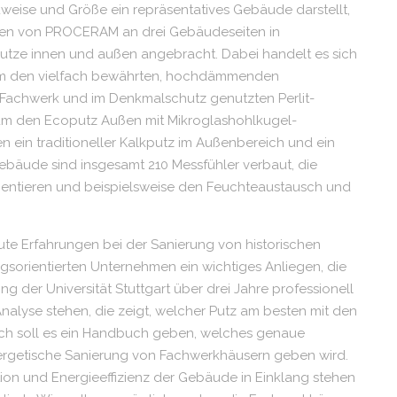
weise und Größe ein repräsentatives Gebäude darstellt,
erden von PROCERAM an drei Gebäudeseiten in
utze innen und außen angebracht. Dabei handelt es sich
 um den vielfach bewährten, hochdämmenden
 Fachwerk und im Denkmalschutz genutzten Perlit-
um den Ecoputz Außen mit Mikroglashohlkugel-
ein traditioneller Kalkputz im Außenbereich und ein
bäude sind insgesamt 210 Messfühler verbaut, die
entieren und beispielsweise den Feuchteaustausch und
te Erfahrungen bei der Sanierung von historischen
sorientierten Unternehmen ein wichtiges Anliegen, die
 der Universität Stuttgart über drei Jahre professionell
alyse stehen, die zeigt, welcher Putz am besten mit den
lich soll es ein Handbuch geben, welches genaue
ergetische Sanierung von Fachwerkhäusern geben wird.
ition und Energieeffizienz der Gebäude in Einklang stehen