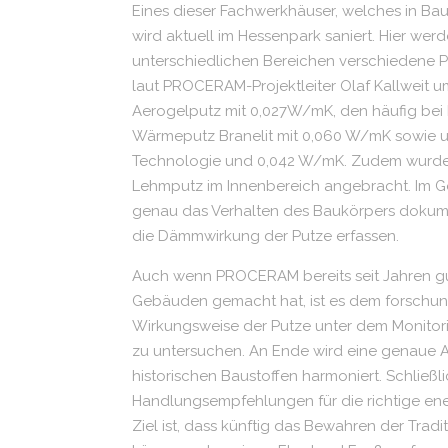
Eines dieser Fachwerkhäuser, welches in Bau
wird aktuell im Hessenpark saniert. Hier w
unterschiedlichen Bereichen verschiedene P
laut PROCERAM-Projektleiter Olaf Kallweit
Aerogelputz mit 0,027W/mK, den häufig bei
Wärmeputz Branelit mit 0,060 W/mK sowie 
Technologie und 0,042 W/mK. Zudem wurden 
Lehmputz im Innenbereich angebracht. Im Ge
genau das Verhalten des Baukörpers dokum
die Dämmwirkung der Putze erfassen.
Auch wenn PROCERAM bereits seit Jahren gu
Gebäuden gemacht hat, ist es dem forschung
Wirkungsweise der Putze unter dem Monitoring
zu untersuchen. An Ende wird eine genaue An
historischen Baustoffen harmoniert. Schließ
Handlungsempfehlungen für die richtige en
Ziel ist, dass künftig das Bewahren der Trad