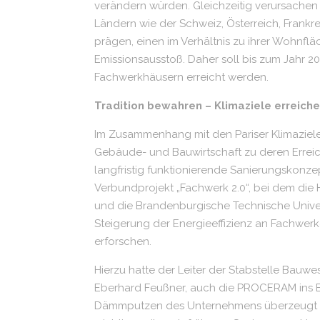
verändern würden. Gleichzeitig verursachen
Ländern wie der Schweiz, Österreich, Frankr
prägen, einen im Verhältnis zu ihrer Wohnf
Emissionsausstoß. Daher soll bis zum Jahr 2
Fachwerkhäusern erreicht werden.
Tradition bewahren – Klimaziele erreich
Im Zusammenhang mit den Pariser Klimaziel
Gebäude- und Bauwirtschaft zu deren Erreic
langfristig funktionierende Sanierungskonze
Verbundprojekt „Fachwerk 2.0“, bei dem die
und die Brandenburgische Technische Univer
Steigerung der Energieeffizienz an Fachwe
erforschen.
Hierzu hatte der Leiter der Stabstelle Ba
Eberhard Feußner, auch die PROCERAM ins Bo
Dämmputzen des Unternehmens überzeugt wa