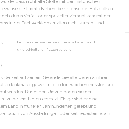
wurde, dass nicht alle Stoffe mit den historischen
ielsweise bestimmte Farben die historischen Holzbalken
noch deren Verfall oder spezieller Zement kam mit den
ms in der Fachwerkkonstruktion nicht zurecht und
s,
Im Innenraum werden verschiedene Bereiche mit
unterschiedlichen Putzen versehen.
rt
 derzeit auf seinem Gelände. Sie alle waren an ihren
Kulturdenkmäler gewesen, die dort weichen mussten und
baut wurden. Durch den Umzug haben sie den
um zu neuem Leben erweckt: Einige sind original
dem Land in früheren Jahrhunderten gelebt und
äsentation von Ausstellungen oder seit neuestem auch