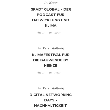
In:
News
GRAD° GLOBAL – DER
PODCAST FÜR
ENTWICKLUNG UND
KLIMA
0
3859
In:
Veranstaltung
KLIMAFESTIVAL FÜR
DIE BAUWENDE BY
HEINZE
0
3762
In:
Veranstaltung
DIGITAL NETWORKING
DAYS -
NACHHALTIGKEIT