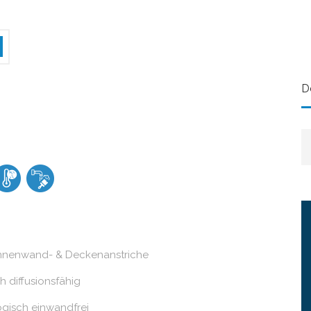
D
Innenwand- & Deckenanstriche
h diffusionsfähig
gisch einwandfrei