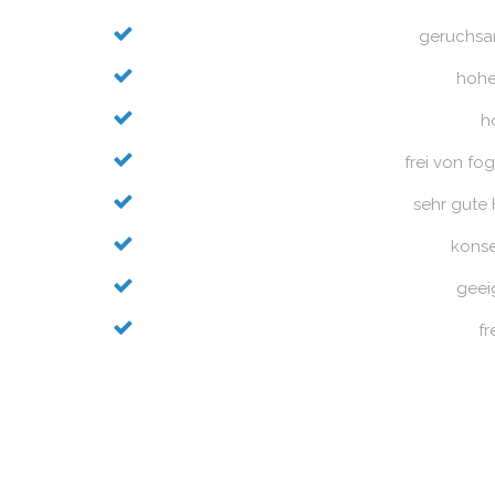
geruchsa
hoh
h
frei von fo
sehr gute
konse
geeig
fr