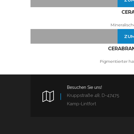
CER
Mineralisc
ZU
CERABRA
Pigmentierter ha
Besuchen Sie uns!
Kruppstraße 48, D-47475
Kamp-Lintfort