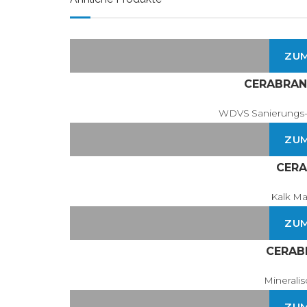
ZU
CERABRAN
WDVS Sanierungs-
ZU
CER
Kalk Ma
ZU
CERAB
Minerali
ZU