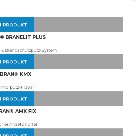
M PRODUKT
® BRANELIT PLUS
 & Brandschutzputz-System
M PRODUKT
ABRAN® KMX
rmorputz-Filzbar
M PRODUKT
RAN® AMX FIX
scher Ansetzmörtel
M PRODUKT