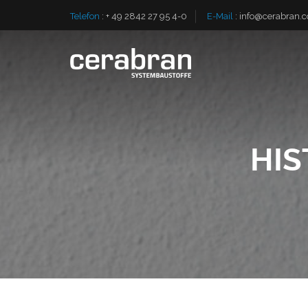
Telefon
:
+ 49 2842 27 95 4-0
E-Mail
:
info@cerabran.
HIS