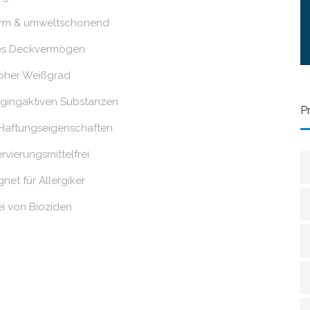
rm & umweltschonend
es Deckvermögen
oher Weißgrad
ggingaktiven Substanzen
P
 Haftungseigenschaften
rvierungsmittelfrei
net für Allergiker
ei von Bioziden