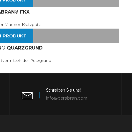
ABRAN® FKX
her Marmor-Kratzputz
M PRODUKT
N® QUARZGRUND
ftvermittelnder Putzgrund
Schreiben Sie uns!
info@cerabran.com