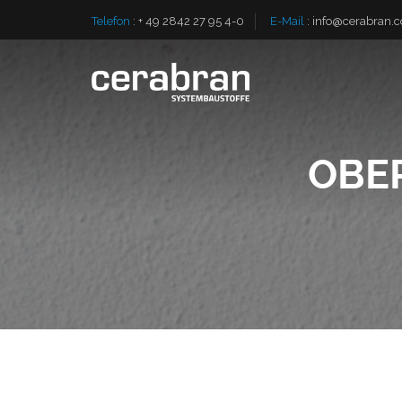
Telefon
:
+ 49 2842 27 95 4-0
E-Mail
:
info@cerabran.
OBE