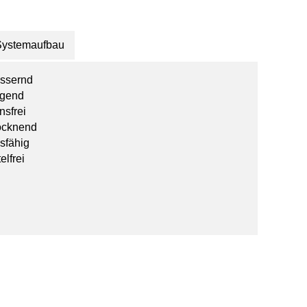
Systemaufbau
essernd
igend
nsfrei
rocknend
nsfähig
elfrei