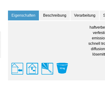
Eigenschaften
Beschreibung
Verarbeitung
haftverb
verfest
emissio
schnell t
diffusio
lösemitt