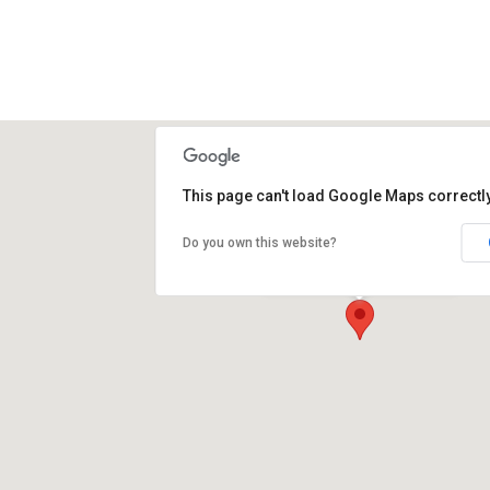
This page can't load Google Maps correctly
Do you own this website?
PROCERAM GmbH & Co. KG
Tiefenbroicher Weg 35 Halle A2
D-40472 Düsseldorf