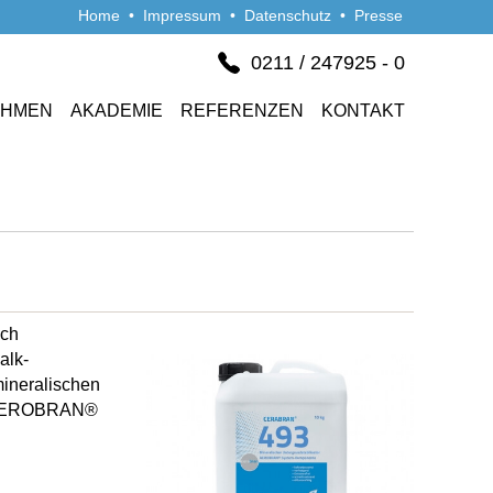
Home
•
Impressum
•
Datenschutz
•
Presse
0211 / 247925 - 0
EHMEN
AKADEMIE
REFERENZEN
KONTAKT
ach
alk-
mineralischen
s AEROBRAN®