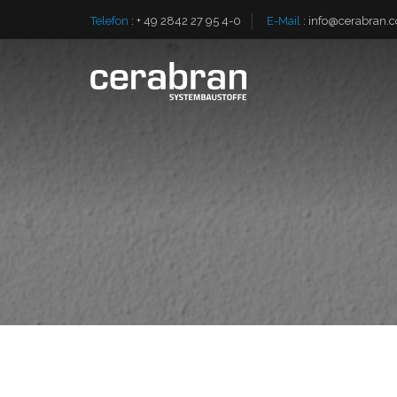
Telefon
:
+ 49 2842 27 95 4-0
E-Mail
:
info@cerabran.