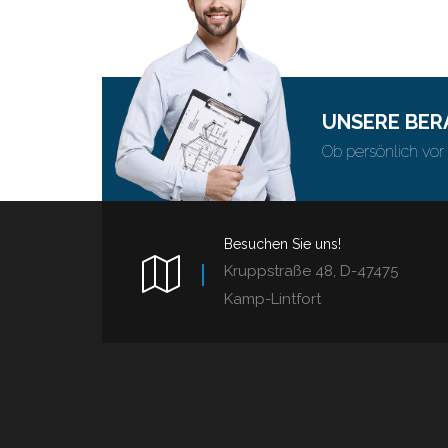
UNSERE BER
Ob persönlich vor 
Besuchen Sie uns!
Kruppstraße 48, D-47475
Kamp-Lintfort