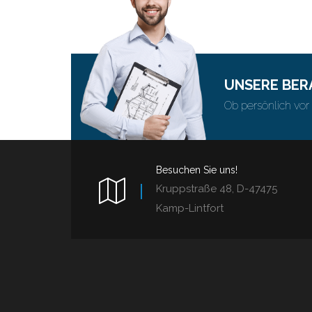
UNSERE BER
Ob persönlich vor 
Besuchen Sie uns!
Kruppstraße 48, D-47475
Kamp-Lintfort