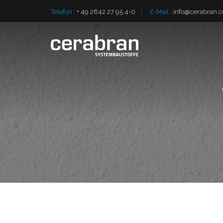
Telefon
:
+ 49 2842 27 95 4-0
E-Mail
:
info@cerabran.