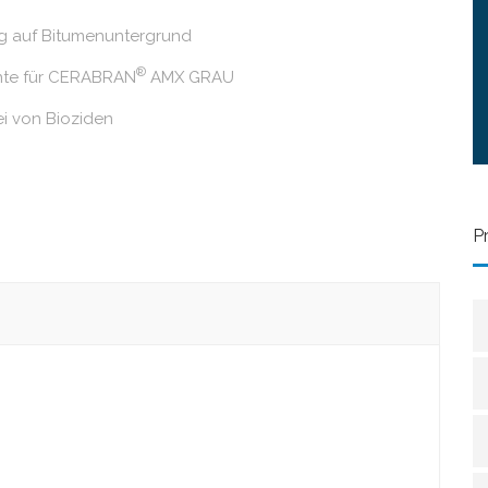
g auf Bitumenuntergrund
®
te für CERABRAN
AMX GRAU
ei von Bioziden
P