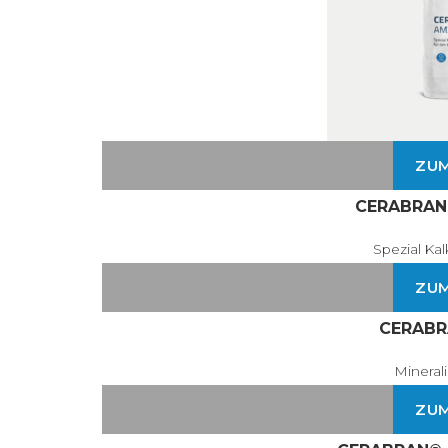
ZU
CERABRAN
Spezial Ka
ZU
CERABR
Mineral
ZU