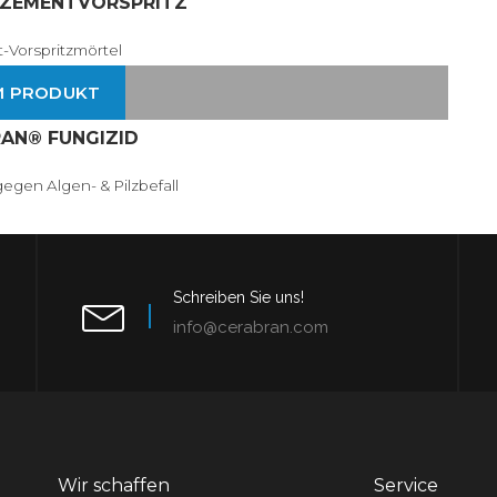
 ZEMENTVORSPRITZ
Vorspritzmörtel
M PRODUKT
AN® FUNGIZID
egen Algen- & Pilzbefall
Schreiben Sie uns!
info@cerabran.com
Wir schaffen
Service