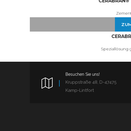
CERABRAN®
Zement-
ZU
CERABR
Speziallösung g
Besuchen Sie uns!
Kruppstraße 48, D-47475
Kamp-Lintfort