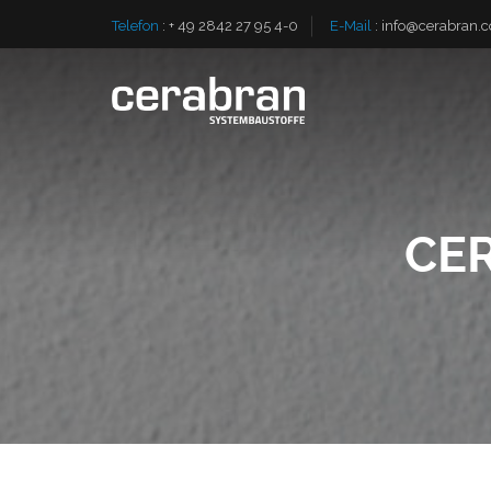
Telefon
:
+ 49 2842 27 95 4-0
E-Mail
:
info@cerabran.
CE