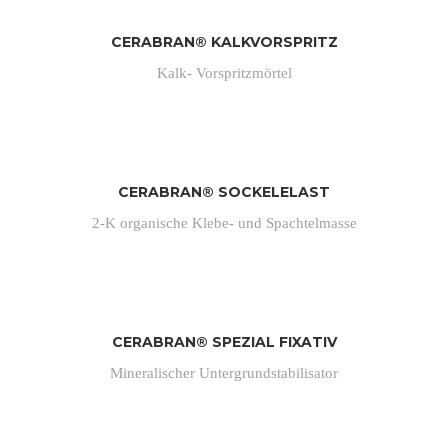
CERABRAN® KALKVORSPRITZ
Kalk- Vorspritzmörtel
CERABRAN® SOCKELELAST
2-K organische Klebe- und Spachtelmasse
CERABRAN® SPEZIAL FIXATIV
Mineralischer Untergrundstabilisator