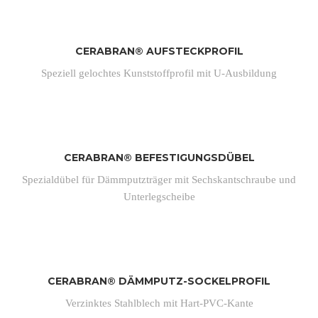
CERABRAN® AUFSTECKPROFIL
Speziell gelochtes Kunststoffprofil mit U-Ausbildung
CERABRAN® BEFESTIGUNGSDÜBEL
Spezialdübel für Dämmputzträger mit Sechskantschraube und
Unterlegscheibe
CERABRAN® DÄMMPUTZ-SOCKELPROFIL
Verzinktes Stahlblech mit Hart-PVC-Kante