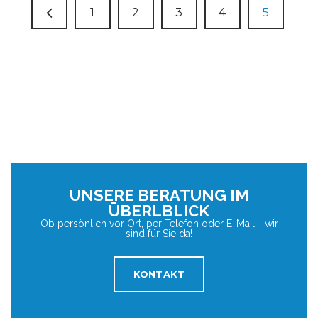
1
2
3
4
5
UNSERE BERATUNG IM
ÜBERLBLICK
Ob persönlich vor Ort, per Telefon oder E-Mail - wir
sind für Sie da!
KONTAKT