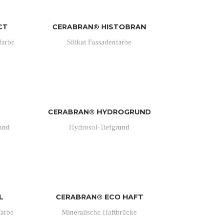
CT
CERABRAN® HISTOBRAN
farbe
Silikat Fassadenfarbe
CERABRAN® HYDROGRUND
rund
Hydrosol-Tiefgrund
L
CERABRAN® ECO HAFT
farbe
Mineralische Haftbrücke