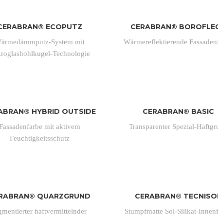
CERABRAN® ECOPUTZ
CERABRAN® BOROFLE
ärmedämmputz-System mit
Wärmereflektierende Fassaden
roglashohlkugel-Technologie
ABRAN® HYBRID OUTSIDE
CERABRAN® BASIC
Fassadenfarbe mit aktivem
Transparenter Spezial-Haftg
Feuchtigkeitsschutz
RABRAN® QUARZGRUND
CERABRAN® TECNISO
gmentierter haftvermittelnder
Stumpfmatte Sol-Silikat-Innen