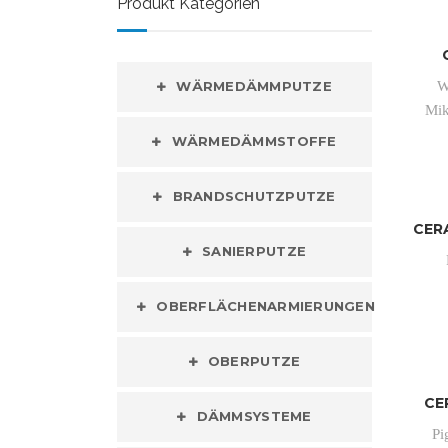
Produkt Kategorien
WÄRMEDÄMMPUTZE
W
Mik
WÄRMEDÄMMSTOFFE
BRANDSCHUTZPUTZE
CER
SANIERPUTZE
OBERFLÄCHENARMIERUNGEN
OBERPUTZE
CE
DÄMMSYSTEME
Pi