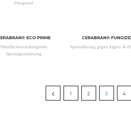
Putzgrund
ERABRAN® ECO PRIME
CERABRAN® FUNGIZI
Oberflächenverfestigende
Speziallösung gegen Algen- & Pil
Spezialgrundierung
1
2
3
4