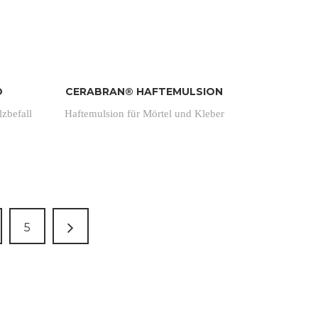
D
CERABRAN® HAFTEMULSION
zbefall
Haftemulsion für Mörtel und Kleber
5