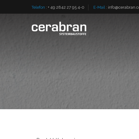
Telefon
:
+ 49 2842 27 95 4-0
E-Mail
:
info@cerabran.