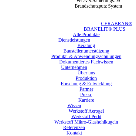
WDVS-Sanierungs- &
Brandschutzputz System
CERABRAN®
BRANELIT® PLUS
Alle Produkte
Dienstleistungen
Beratung
Baustellen­unterstützung
Produkt- & Anwendungsschulungen
Dokumentiertes Fachwissen
Unternehmen
Über uns
Produktion
Forschung & Entwicklung
Partner
Presse
Karriere
Wissen
Werkstoff Aerogel
Werkstoff Perlit
Werkstoff Mikro-Glashohlkugeln
Referenzen
Kontakt