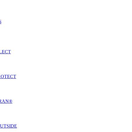
S
LECT
ROTECT
RAN®
UTSIDE