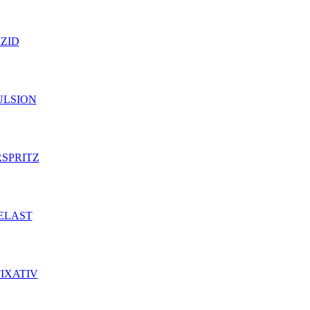
ZID
LSION
SPRITZ
ELAST
IXATIV