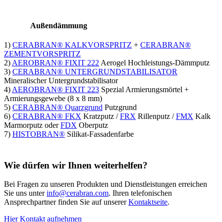
Außendämmung
1)
CERABRAN® KALKVORSPRITZ
+
CERABRAN®
ZEMENTVORSPRITZ
2)
AEROBRAN® FIXIT 222
Aerogel Hochleistungs-Dämmputz
3)
CERABRAN® UNTERGRUNDSTABILISATOR
Mineralischer Untergrundstabilisator
4)
AEROBRAN® FIXIT 223
Spezial Armierungsmörtel +
Armierungsgewebe (8 x 8 mm)
5)
CERABRAN® Quarzgrund
Putzgrund
6)
CERABRAN® FKX
Kratzputz /
FRX
Rillenputz /
FMX
Kalk
Marmorputz oder
FDX
Oberputz
7)
HISTOBRAN®
Silikat-Fassadenfarbe
Wie dürfen wir Ihnen weiterhelfen?
Bei Fragen zu unseren Produkten und Dienstleistungen erreichen
Sie uns unter
info@cerabran.com
. Ihren telefonischen
Ansprechpartner finden Sie auf unserer
Kontaktseite
.
Hier Kontakt aufnehmen
System-Komponenten im Überblick: