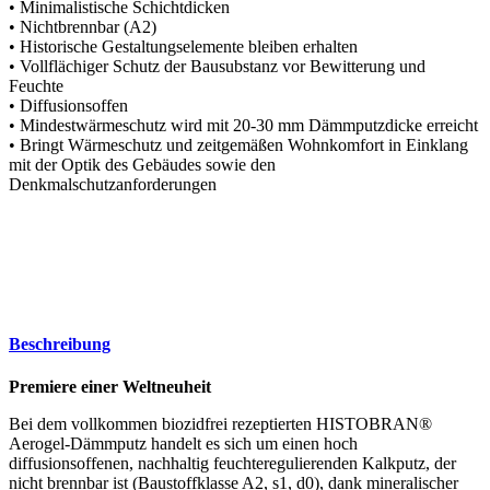
• Minimalistische Schichtdicken
• Nichtbrennbar (A2)
• Historische Gestaltungselemente bleiben erhalten
• Vollflächiger Schutz der Bausubstanz vor Bewitterung und
Feuchte
• Diffusionsoffen
• Mindestwärmeschutz wird mit 20-30 mm Dämmputzdicke erreicht
• Bringt Wärmeschutz und zeitgemäßen Wohnkomfort in Einklang
mit der Optik des Gebäudes sowie den
Denkmalschutzanforderungen
Beschreibung
Premiere einer Weltneuheit
Bei dem vollkommen biozidfrei rezeptierten HISTOBRAN®
Aerogel-Dämmputz handelt es sich um einen hoch
diffusionsoffenen, nachhaltig feuchteregulierenden Kalkputz, der
nicht brennbar ist (Baustoffklasse A2, s1, d0), dank mineralischer
Komponenten algen- und pilzwidrig wirkt, sich bei der Verarbeitung
durch hohe Ergiebigkeit auszeichnet (1 kg à 5 Liter Frischmörtel)