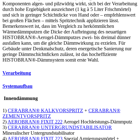
und sich in geringer Schichtdicke von Hand oder – empfehlenswert
bei großen Flächen – mittels Spritztechnik applizieren lässt.
Bemerkenswert ist, dass im Vergleich zu herkömmlichen
Wärmedämmputzen die Dicke der Aufbringung des neuartigen
HISTOBRAN®-Aerogel-Dämmputzes zwei- bis dreimal dünner
ausfallen kann, um die gleiche Dämmwirkung zu erzielen. Für
Gebäude unter Denkmalschutz, deren energetische Sanierung nur
geringe Dämmschichtdicken zulässt, ist das hocheffiziente
HISTOBRAN®-Dämmsystem somit erste Wahl.
Verarbeitung
Systemaufbau
Innendämmung
1)
CERABRAN® KALKVORSPRITZ
+
CERABRAN®
ZEMENTVORSPRITZ
2)
AEROBRAN® FIXIT 222
Aerogel Hochleistungs-Dämmputz
3)
CERABRAN® UNTERGRUNDSTABILISATOR
Mineralischer Untergrundstabilisator
4)
AEROBRAN® FIXIT 223
Spezial Armierungsmörtel +
Armierungsgewebe (8 x 8 mm)
5)
CERABRAN® Quarzgrund
Putzgrund