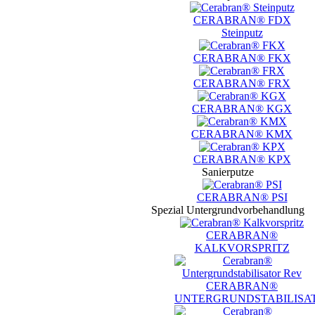
CERABRAN® FDX
Steinputz
CERABRAN® FKX
CERABRAN® FRX
CERABRAN® KGX
CERABRAN® KMX
CERABRAN® KPX
Sanierputze
CERABRAN® PSI
Spezial Untergrundvorbehandlung
CERABRAN®
KALKVORSPRITZ
CERABRAN®
UNTERGRUNDSTABILISA