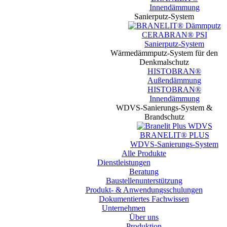
Innendämmung
Sanierputz-System
CERABRAN® PSI
Sanierputz-System
Wärmedämmputz-System für den
Denkmalschutz
HISTOBRAN®
Außendämmung
HISTOBRAN®
Innendämmung
WDVS-Sanierungs-System &
Brandschutz
BRANELIT® PLUS
WDVS-Sanierungs-System
Alle Produkte
Dienstleistungen
Beratung
Baustellen­unterstützung
Produkt- & Anwendungsschulungen
Dokumentiertes Fachwissen
Unternehmen
Über uns
Produktion