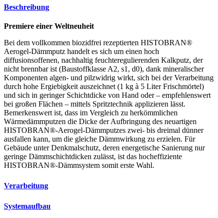
Premiere einer Weltneuheit
Bei dem vollkommen biozidfrei rezeptierten HISTOBRAN®
Aerogel-Dämmputz handelt es sich um einen hoch
diffusionsoffenen, nachhaltig feuchteregulierenden Kalkputz, der
nicht brennbar ist (Baustoffklasse A2, s1, d0), dank mineralischer
Komponenten algen- und pilzwidrig wirkt, sich bei der Verarbeitung
durch hohe Ergiebigkeit auszeichnet (1 kg à 5 Liter Frischmörtel)
und sich in geringer Schichtdicke von Hand oder – empfehlenswert
bei großen Flächen – mittels Spritztechnik applizieren lässt.
Bemerkenswert ist, dass im Vergleich zu herkömmlichen
Wärmedämmputzen die Dicke der Aufbringung des neuartigen
HISTOBRAN®-Aerogel-Dämmputzes zwei- bis dreimal dünner
ausfallen kann, um die gleiche Dämmwirkung zu erzielen. Für
Gebäude unter Denkmalschutz, deren energetische Sanierung nur
geringe Dämmschichtdicken zulässt, ist das hocheffiziente
HISTOBRAN®-Dämmsystem somit erste Wahl.
Verarbeitung
Systemaufbau