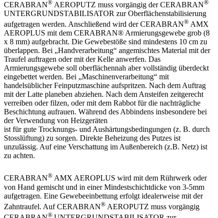
®
®
CERABRAN
AEROPUTZ muss vorgängig der CERABRAN
UNTERGRUNDSTABILISATOR zur Oberflächenstabilisierung
®
aufgetragen werden. Anschließend wird der CERABRAN
AMX
AEROPLUS mit dem CERABRAN® Armierungsgewebe grob (8
x 8 mm) aufgebracht. Die Gewebestöße sind mindestens 10 cm zu
überlappen. Bei „Handverarbeitung“ angemischtes Material mit der
Traufel auftragen oder mit der Kelle anwerfen. Das
Armierungsgewebe soll oberflächennah aber vollständig überdeckt
eingebettet werden. Bei „Maschinenverarbeitung“ mit
handelsüblicher Feinputzmaschine aufspritzen. Nach dem Auftrag
mit der Latte planeben abziehen. Nach dem Ansteifen zeitgerecht
verreiben oder filzen, oder mit dem Rabbot für die nachträgliche
Beschichtung aufrauen. Während des Abbindens insbesondere bei
der Verwendung von Heizgeräten
ist für gute Trocknungs- und Aushärtungsbedingungen (z. B. durch
Stosslüftung) zu sorgen. Direkte Beheizung des Putzes ist
unzulässig. Auf eine Verschattung im Außenbereich (z.B. Netz) ist
zu achten.
®
CERABRAN
AMX AEROPLUS wird mit dem Rührwerk oder
von Hand gemischt und in einer Mindestschichtdicke von 3-5mm
aufgetragen. Eine Gewebeeinbettung erfolgt idealerweise mit der
®
Zahntraufel. Auf CERABRAN
AEROPUTZ muss vorgängig
®
CERABRAN
UNTERGRUNDSTABILISATOR zur