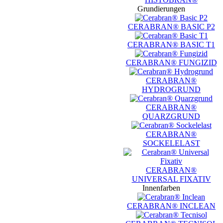
Grundierungen
CERABRAN® BASIC P2
CERABRAN® BASIC T1
CERABRAN® FUNGIZID
CERABRAN®
HYDROGRUND
CERABRAN®
QUARZGRUND
CERABRAN®
SOCKELELAST
CERABRAN®
UNIVERSAL FIXATIV
Innenfarben
CERABRAN® INCLEAN