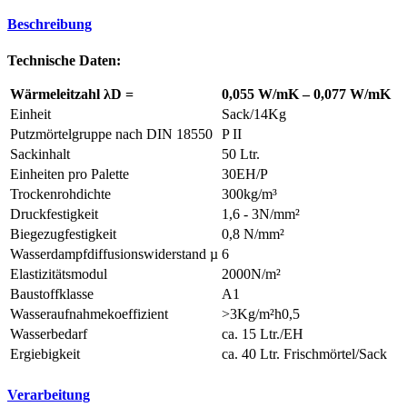
Technische Daten:
Wärmeleitzahl λD =
0,055 W/mK – 0,077 W/mK
Einheit
Sack/14Kg
Putzmörtelgruppe nach DIN 18550
P II
Sackinhalt
50 Ltr.
Einheiten pro Palette
30EH/P
Trockenrohdichte
300kg/m³
Druckfestigkeit
1,6 - 3N/mm²
Biegezugfestigkeit
0,8 N/mm²
Wasserdampfdiffusionswiderstand µ
6
Elastizitätsmodul
2000N/m²
Baustoffklasse
A1
Wasseraufnahmekoeffizient
>3Kg/m²h0,5
Wasserbedarf
ca. 15 Ltr./EH
Ergiebigkeit
ca. 40 Ltr. Frischmörtel/Sack
Verarbeitung
Anwendungsbereiche:
Das mineralische-Dämmputz-System BRANELIT® (MDpS) kann