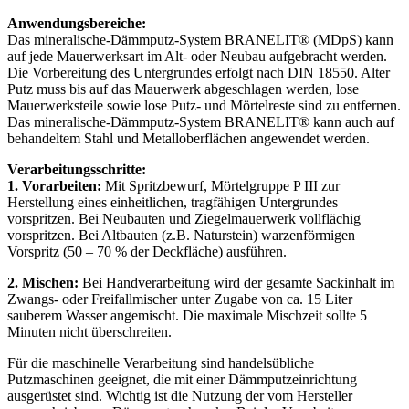
auf jede Mauerwerksart im Alt- oder Neubau aufgebracht werden.
Die Vorbereitung des Untergrundes erfolgt nach DIN 18550. Alter
Putz muss bis auf das Mauerwerk abgeschlagen werden, lose
Mauerwerksteile sowie lose Putz- und Mörtelreste sind zu entfernen.
Das mineralische-Dämmputz-System BRANELIT® kann auch auf
behandeltem Stahl und Metalloberflächen angewendet werden.
Verarbeitungsschritte:
1. Vorarbeiten:
Mit Spritzbewurf, Mörtelgruppe P III zur
Herstellung eines einheitlichen, tragfähigen Untergrundes
vorspritzen. Bei Neubauten und Ziegelmauerwerk vollflächig
vorspritzen. Bei Altbauten (z.B. Naturstein) warzenförmigen
Vorspritz (50 – 70 % der Deckfläche) ausführen.
2. Mischen:
Bei Handverarbeitung wird der gesamte Sackinhalt im
Zwangs- oder Freifallmischer unter Zugabe von ca. 15 Liter
sauberem Wasser angemischt. Die maximale Mischzeit sollte 5
Minuten nicht überschreiten.
Für die maschinelle Verarbeitung sind handelsübliche
Putzmaschinen geeignet, die mit einer Dämmputzeinrichtung
ausgerüstet sind. Wichtig ist die Nutzung der vom Hersteller
vorgeschriebenen Dämmputzschnecke. Bei der Verarbeitung
können auch unterschiedliche Schlauchdurchmesser und
Schlauchlängen verwendet werden.