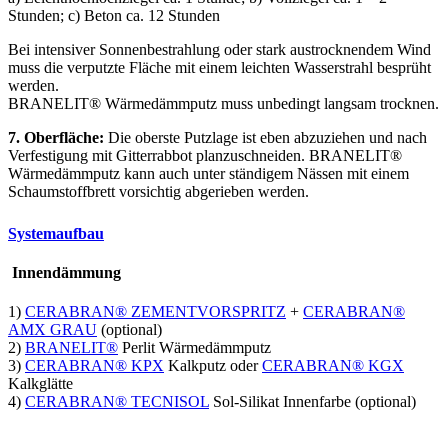
muss die verputzte Fläche mit einem leichten Wasserstrahl besprüht
werden.
BRANELIT® Wärmedämmputz muss unbedingt langsam trocknen.
7. Oberfläche:
Die oberste Putzlage ist eben abzuziehen und nach
Verfestigung mit Gitterrabbot planzuschneiden. BRANELIT®
Wärmedämmputz kann auch unter ständigem Nässen mit einem
Schaumstoffbrett vorsichtig abgerieben werden.
Systemaufbau
Innendämmung
1)
CERABRAN® ZEMENTVORSPRITZ
+
CERABRAN®
AMX GRAU
(optional)
2)
BRANELIT®
Perlit Wärmedämmputz
3)
CERABRAN® KPX
Kalkputz oder
CERABRAN® KGX
Kalkglätte
4)
CERABRAN® TECNISOL
Sol-Silikat Innenfarbe (optional)
Wie dürfen wir Ihnen weiterhelfen?
Bei Fragen zu unseren Produkten und Dienstleistungen erreichen