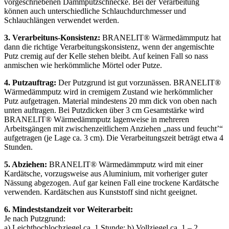
3. Verarbeituns-Konsistenz:
BRANELIT® Wärmedämmputz hat
dann die richtige Verarbeitungskonsistenz, wenn der angemischte
Putz cremig auf der Kelle stehen bleibt. Auf keinen Fall so nass
anmischen wie herkömmliche Mörtel oder Putze.
4. Putzauftrag:
Der Putzgrund ist gut vorzunässen. BRANELIT®
Wärmedämmputz wird in cremigem Zustand wie herkömmlicher
Putz aufgetragen. Material mindestens 20 mm dick von oben nach
unten auftragen. Bei Putzdicken über 3 cm Gesamtstärke wird
BRANELIT® Wärmedämmputz lagenweise in mehreren
Arbeitsgängen mit zwischenzeitlichem Anziehen „nass und feucht’“
aufgetragen (je Lage ca. 3 cm). Die Verarbeitungszeit beträgt etwa 4
Stunden.
5. Abziehen:
BRANELIT® Wärmedämmputz wird mit einer
Kardätsche, vorzugsweise aus Aluminium, mit vorheriger guter
Nässung abgezogen. Auf gar keinen Fall eine trockene Kardätsche
verwenden. Kardätschen aus Kunststoff sind nicht geeignet.
6. Mindeststandzeit vor Weiterarbeit:
Je nach Putzgrund:
a) Leichthochlochziegel ca. 1 Stunde; b) Vollziegel ca. 1 – 2
Stunden; c) Beton ca. 12 Stunden
Bei intensiver Sonnenbestrahlung oder stark austrocknendem Wind