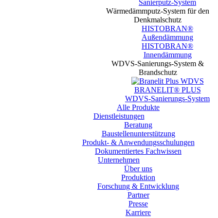
Sanierputz-System
Wärmedämmputz-System für den
Denkmalschutz
HISTOBRAN®
Außendämmung
HISTOBRAN®
Innendämmung
WDVS-Sanierungs-System &
Brandschutz
BRANELIT® PLUS
WDVS-Sanierungs-System
Alle Produkte
Dienstleistungen
Beratung
Baustellen­unterstützung
Produkt- & Anwendungsschulungen
Dokumentiertes Fachwissen
Unternehmen
Über uns
Produktion
Forschung & Entwicklung
Partner
Presse
Karriere