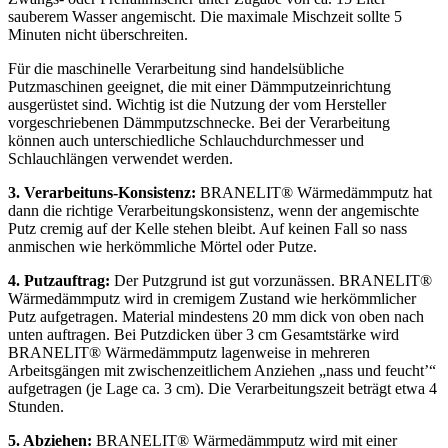
sauberem Wasser angemischt. Die maximale Mischzeit sollte 5
Minuten nicht überschreiten.
Für die maschinelle Verarbeitung sind handelsübliche
Putzmaschinen geeignet, die mit einer Dämmputzeinrichtung
ausgerüstet sind. Wichtig ist die Nutzung der vom Hersteller
vorgeschriebenen Dämmputzschnecke. Bei der Verarbeitung
können auch unterschiedliche Schlauchdurchmesser und
Schlauchlängen verwendet werden.
3. Verarbeituns-Konsistenz:
BRANELIT® Wärmedämmputz hat
dann die richtige Verarbeitungskonsistenz, wenn der angemischte
Putz cremig auf der Kelle stehen bleibt. Auf keinen Fall so nass
anmischen wie herkömmliche Mörtel oder Putze.
4. Putzauftrag:
Der Putzgrund ist gut vorzunässen. BRANELIT®
Wärmedämmputz wird in cremigem Zustand wie herkömmlicher
Putz aufgetragen. Material mindestens 20 mm dick von oben nach
unten auftragen. Bei Putzdicken über 3 cm Gesamtstärke wird
BRANELIT® Wärmedämmputz lagenweise in mehreren
Arbeitsgängen mit zwischenzeitlichem Anziehen „nass und feucht’“
aufgetragen (je Lage ca. 3 cm). Die Verarbeitungszeit beträgt etwa 4
Stunden.
5. Abziehen:
BRANELIT® Wärmedämmputz wird mit einer