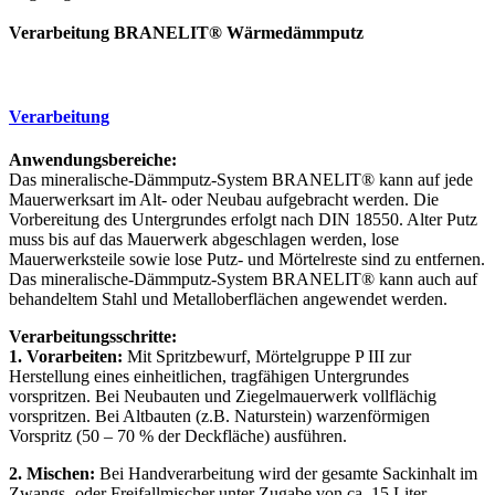
Verarbeitung BRANELIT® Wärmedämmputz
Verarbeitung
Anwendungsbereiche:
Das mineralische-Dämmputz-System BRANELIT® kann auf jede
Mauerwerksart im Alt- oder Neubau aufgebracht werden. Die
Vorbereitung des Untergrundes erfolgt nach DIN 18550. Alter Putz
muss bis auf das Mauerwerk abgeschlagen werden, lose
Mauerwerksteile sowie lose Putz- und Mörtelreste sind zu entfernen.
Das mineralische-Dämmputz-System BRANELIT® kann auch auf
behandeltem Stahl und Metalloberflächen angewendet werden.
Verarbeitungsschritte:
1. Vorarbeiten:
Mit Spritzbewurf, Mörtelgruppe P III zur
Herstellung eines einheitlichen, tragfähigen Untergrundes
vorspritzen. Bei Neubauten und Ziegelmauerwerk vollflächig
vorspritzen. Bei Altbauten (z.B. Naturstein) warzenförmigen
Vorspritz (50 – 70 % der Deckfläche) ausführen.
2. Mischen:
Bei Handverarbeitung wird der gesamte Sackinhalt im
Zwangs- oder Freifallmischer unter Zugabe von ca. 15 Liter