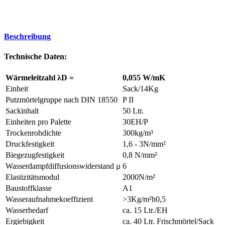
Beschreibung
Technische Daten:
Wärmeleitzahl λD =
0,055 W/mK
Einheit
Sack/14Kg
Putzmörtelgruppe nach DIN 18550
P II
Sackinhalt
50 Ltr.
Einheiten pro Palette
30EH/P
Trockenrohdichte
300kg/m³
Druckfestigkeit
1,6 - 3N/mm²
Biegezugfestigkeit
0,8 N/mm²
Wasserdampfdiffusionswiderstand µ
6
Elastizitätsmodul
2000N/m²
Baustoffklasse
A1
Wasseraufnahmekoeffizient
>3Kg/m²h0,5
Wasserbedarf
ca. 15 Ltr./EH
Ergiebigkeit
ca. 40 Ltr. Frischmörtel/Sack