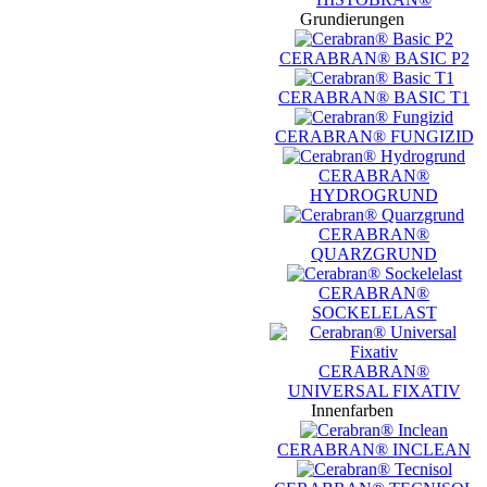
Grundierungen
CERABRAN® BASIC P2
CERABRAN® BASIC T1
CERABRAN® FUNGIZID
CERABRAN®
HYDROGRUND
CERABRAN®
QUARZGRUND
CERABRAN®
SOCKELELAST
CERABRAN®
UNIVERSAL FIXATIV
Innenfarben
CERABRAN® INCLEAN