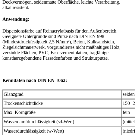
Deckvermögen, seidenmatte Oberfläche, leichte Verarbeitung,
alkaliresistent.
Anwendung:
Dispersionsfarbe auf Reinacrylatbasis für den Außenbereich.
Geeignete Untergründe sind Putze nach DIN EN 998
(Mindestdruckfestigkeit 2,5 N/mm²), Beton, Kalksandstein,
Ziegelsichtmauerwerk, vorgrundiertes nicht maßhaltiges Holz,
verzinkte Flächen, PVC, Faserzementplatten, tragfähige
kunstharzgebundene Fassadenfarben und Strukturputze.
Kenndaten nach DIN EN 1062:
Glanzgrad
seiden
Trockenschichtdicke
150- 
Max. Korngröße
fein
Wasserdamfdurchlässigkeit (sd-Wert)
(mitte
Wasserdurchlässigkeit (w-Wert)
(niedr